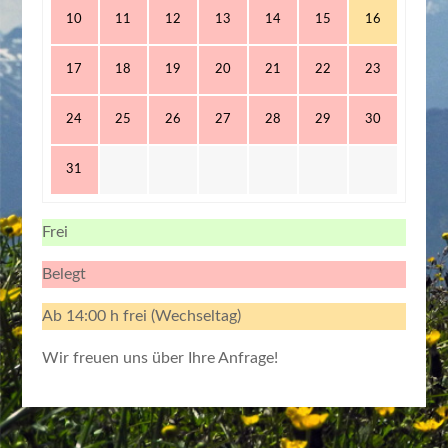
10
11
12
13
14
15
16
17
18
19
20
21
22
23
24
25
26
27
28
29
30
31
Frei
Belegt
Ab 14:00 h frei (Wechseltag)
Wir freuen uns über Ihre Anfrage!