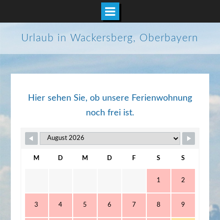
Zum
Urlaub in Wackersberg, Oberbayern
Inhalt
springen
Hier sehen Sie, ob unsere Ferienwohnung
noch frei ist.
M
D
M
D
F
S
S
1
2
3
4
5
6
7
8
9